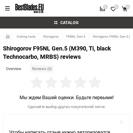
0
0
0
CATALOG
Cutting tools
Shirogorov
F95NL Gen.5
Shirogorov F95NL Gen.5 (M
Shirogorov F95NL Gen.5 (M390, Ti, black
Technocarbo, MRBS) reviews
Reviews (0)
Overview
Мы ждем Вашей оценки. Будьте первыми!
Сделайте выбор других покупателей легче.
Чтобы написать отзыв нужно авторизоватся